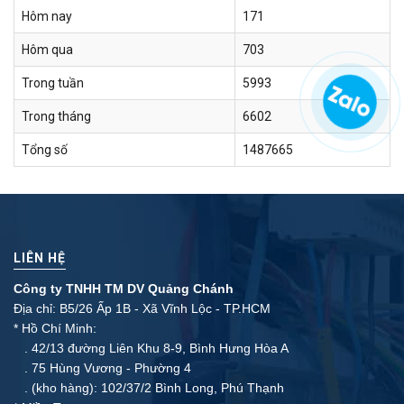
Hôm nay
171
Hôm qua
703
Trong tuần
5993
Trong tháng
6602
Tổng số
1487665
LIÊN HỆ
Công ty TNHH TM DV Quảng Chánh
Địa chỉ: B5/26 Ấp 1B - Xã Vĩnh Lộc - TP.HCM
* Hồ Chí Minh:
. 42/13 đường Liên Khu 8-9, Bình Hưng Hòa A
. 75 Hùng Vương - Phường 4
. (kho hàng): 102/37/2 Bình Long, Phú Thạnh