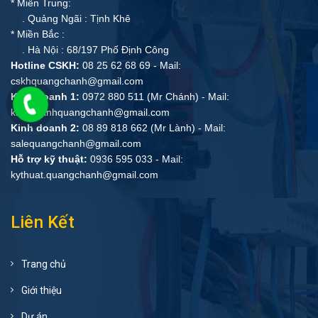
* Miền Trung:
. Quảng Ngãi : Tịnh Khê
* Miền Bắc :
. Hà Nội : 68/197 Phố Định Công
Hotline CSKH:
08 25 62 68 69 - Mail:
cskhquangchanh@gmail.com
Kinh doanh 1:
0972 880 511 (Mr Chánh) - Mail:
kinhdoanhquangchanh@gmail.com
Kinh doanh 2:
08 89 818 662 (Mr Lành) - Mail:
salequangchanh@gmail.com
Hỗ trợ kỹ thuật:
0936 595 033 - Mail:
kythuat.quangchanh@gmail.com
Liên Kết
Trang chủ
Giới thiệu
Dự án