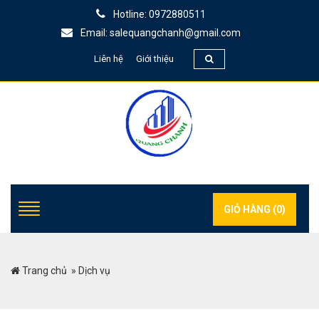
Hotline: 0972880511
Email: salequangchanh@gmail.com
Liên hệ
Giới thiệu
GIỎ HÀNG (
0
)
Trang chủ
»
Dịch vụ