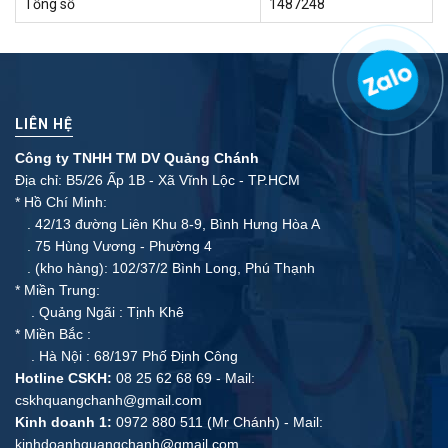
Tổng số
1487248
LIÊN HỆ
Công ty TNHH TM DV Quảng Chánh
Địa chỉ: B5/26 Ấp 1B - Xã Vĩnh Lộc - TP.HCM
* Hồ Chí Minh:
. 42/13 đường Liên Khu 8-9, Bình Hưng Hòa A
. 75 Hùng Vương - Phường 4
. (kho hàng): 102/37/2 Bình Long, Phú Thạnh
* Miền Trung:
. Quảng Ngãi : Tịnh Khê
* Miền Bắc :
. Hà Nội : 68/197 Phố Định Công
Hotline CSKH:
08 25 62 68 69 - Mail:
cskhquangchanh@gmail.com
Kinh doanh 1:
0972 880 511 (Mr Chánh) - Mail:
kinhdoanhquangchanh@gmail.com