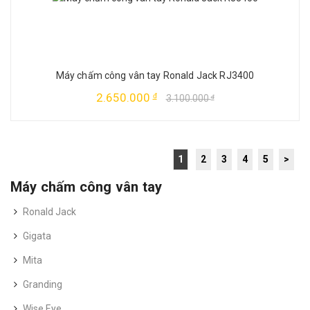
Máy chấm công vân tay Ronald Jack RJ3400
2.650.000
đ
3.100.000
đ
1
2
3
4
5
>
Máy chấm công vân tay
Ronald Jack
Gigata
Mita
Granding
Wise Eye