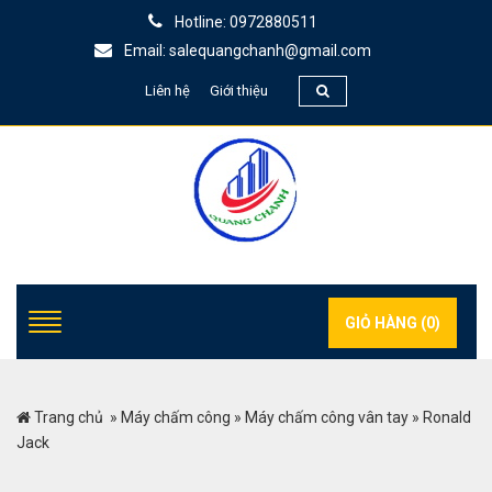
Hotline: 0972880511
Email: salequangchanh@gmail.com
Liên hệ
Giới thiệu
GIỎ HÀNG (
0
)
Trang chủ
»
Máy chấm công
»
Máy chấm công vân tay
»
Ronald
Jack