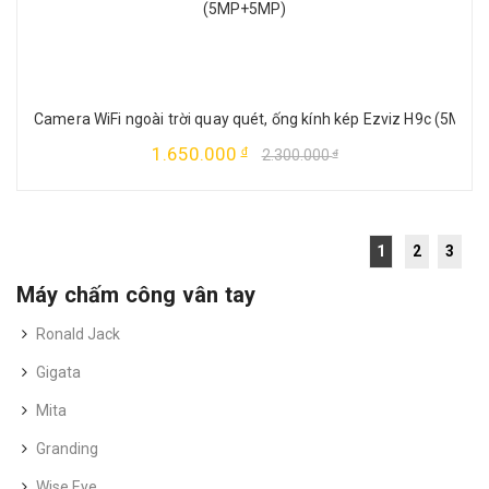
Camera WiFi ngoài trời quay quét, ống kính kép Ezviz H9c (5MP
1.650.000
đ
2.300.000
đ
1
2
3
Máy chấm công vân tay
Ronald Jack
Gigata
Mita
Granding
Wise Eye