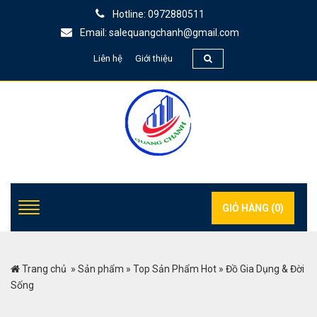
Hotline: 0972880511
Email: salequangchanh@gmail.com
Liên hệ
Giới thiệu
GIỎ HÀNG (
0
)
Trang chủ
»
Sản phẩm
»
Top Sản Phẩm Hot
»
Đồ Gia Dụng & Đời
Sống