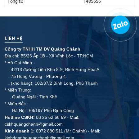
Tổng số
1485656
LIÊN HỆ
Công ty TNHH TM DV Quảng Chánh
Địa chỉ: B5/26 Ấp 1B - Xã Vĩnh Lộc - TP.HCM
* Hồ Chí Minh:
. 42/13 đường Liên Khu 8-9, Bình Hưng Hòa A
. 75 Hùng Vương - Phường 4
. (kho hàng): 102/37/2 Bình Long, Phú Thạnh
* Miền Trung:
. Quảng Ngãi : Tịnh Khê
* Miền Bắc :
. Hà Nội : 68/197 Phố Định Công
Hotline CSKH:
08 25 62 68 69 - Mail:
cskhquangchanh@gmail.com
Kinh doanh 1:
0972 880 511 (Mr Chánh) - Mail:
kinhdoanhquangchanh@gmail.com