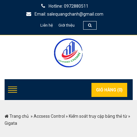
Hotline: 0972880511
Email: salequangchanh@gmail.com
Liên hệ
Giới thiệu
GIỎ HÀNG (
0
)
Trang chủ
»
Accsess Control
»
Kiểm soát truy cập bằng thẻ từ
»
Gigata