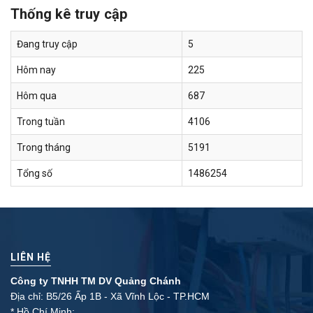
Thống kê truy cập
Đang truy cập
5
Hôm nay
225
Hôm qua
687
Trong tuần
4106
Trong tháng
5191
Tổng số
1486254
LIÊN HỆ
Công ty TNHH TM DV Quảng Chánh
Địa chỉ: B5/26 Ấp 1B - Xã Vĩnh Lộc - TP.HCM
* Hồ Chí Minh: