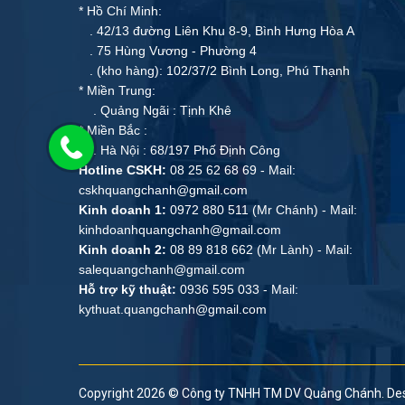
* Hồ Chí Minh:
. 42/13 đường Liên Khu 8-9, Bình Hưng Hòa A
. 75 Hùng Vương - Phường 4
. (kho hàng): 102/37/2 Bình Long, Phú Thạnh
* Miền Trung:
. Quảng Ngãi : Tịnh Khê
* Miền Bắc :
. Hà Nội : 68/197 Phố Định Công
Hotline CSKH:
08 25 62 68 69 - Mail:
cskhquangchanh@gmail.com
Kinh doanh 1:
0972 880 511 (Mr Chánh) - Mail:
kinhdoanhquangchanh@gmail.com
Kinh doanh 2:
08 89 818 662 (Mr Lành) - Mail:
salequangchanh@gmail.com
Hỗ trợ kỹ thuật:
0936 595 033 - Mail:
kythuat.quangchanh@gmail.com
Copyright 2026 ©
Công ty TNHH TM DV Quảng Chánh
. De