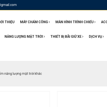
@gmail.com
IỚI THIỆU
MÁY CHẤM CÔNG
MÀN HÌNH TRÌNH CHIẾU
AC
NĂNG LƯỢNG MẶT TRỜI
THIẾT BỊ BÃI GIỮ XE
DỊCH VỤ
m năng lượng mặt trời khác