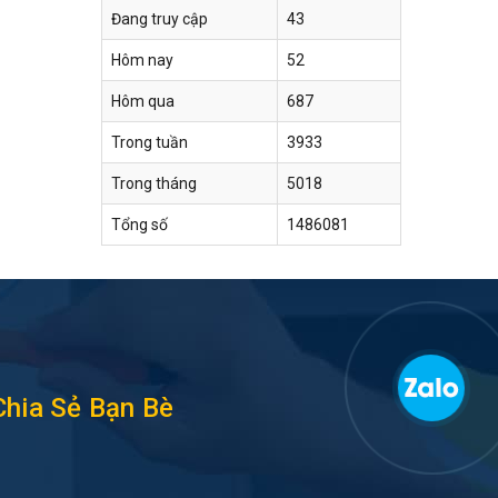
Đang truy cập
43
Hôm nay
52
Hôm qua
687
Trong tuần
3933
Trong tháng
5018
Tổng số
1486081
Chia Sẻ Bạn Bè