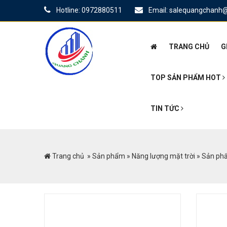
Hotline: 0972880511
Email: salequangchanh
TRANG CHỦ
G
TOP SẢN PHẨM HOT
TIN TỨC
Trang chủ
»
Sản phẩm
»
Năng lượng mặt trời
»
Sản phẩ