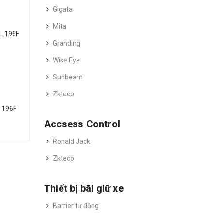
Gigata
Mita
Granding
Wise Eye
Sunbeam
Zkteco
L 196F
Accsess Control
Ronald Jack
Zkteco
Thiết bị bãi giữ xe
Barrier tự động