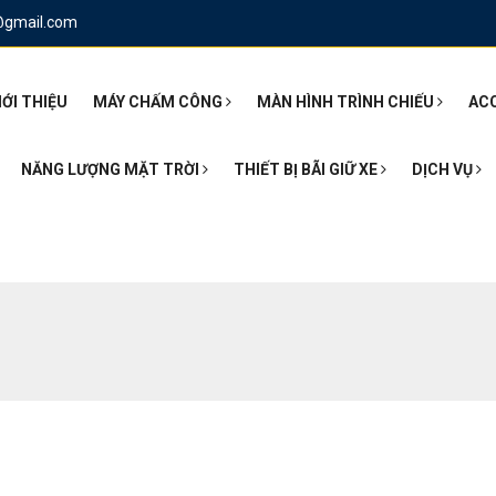
@gmail.com
IỚI THIỆU
MÁY CHẤM CÔNG
MÀN HÌNH TRÌNH CHIẾU
AC
NĂNG LƯỢNG MẶT TRỜI
THIẾT BỊ BÃI GIỮ XE
DỊCH VỤ