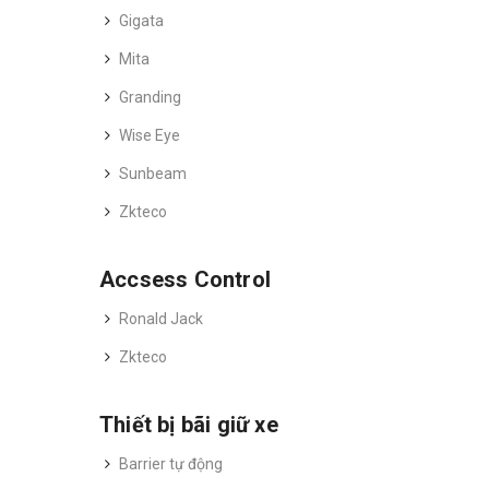
Gigata
Mita
Granding
Wise Eye
Sunbeam
Zkteco
Accsess Control
Ronald Jack
Zkteco
Thiết bị bãi giữ xe
Barrier tự động