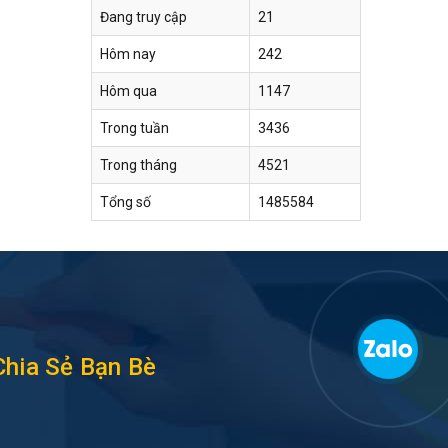
Đang truy cập
21
Hôm nay
242
Hôm qua
1147
Trong tuần
3436
Trong tháng
4521
Tổng số
1485584
Chia Sẻ Bạn Bè