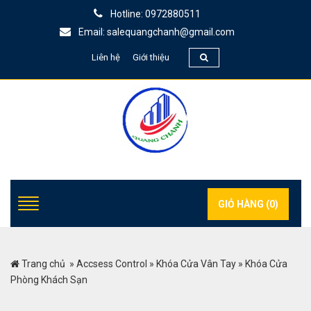
Hotline: 0972880511
Email: salequangchanh@gmail.com
Liên hệ
Giới thiệu
GIỎ HÀNG (
0
)
Trang chủ
»
Accsess Control
»
Khóa Cửa Vân Tay
»
Khóa Cửa
Phòng Khách Sạn