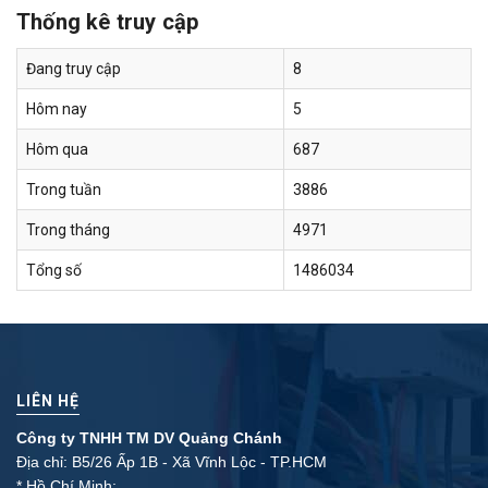
Thống kê truy cập
Đang truy cập
8
Hôm nay
5
Hôm qua
687
Trong tuần
3886
Trong tháng
4971
Tổng số
1486034
LIÊN HỆ
Công ty TNHH TM DV Quảng Chánh
Địa chỉ: B5/26 Ấp 1B - Xã Vĩnh Lộc - TP.HCM
* Hồ Chí Minh: