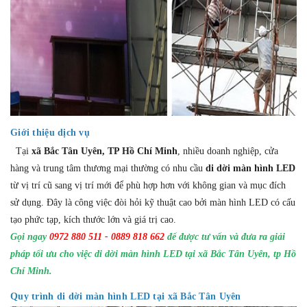
Giới thiệu dịch vụ
Tại
xã Bắc Tân Uyên, TP Hồ Chí Minh
, nhiều doanh nghiệp, cửa
hàng và trung tâm thương mại thường có nhu cầu
di dời màn hình LED
từ vị trí cũ sang vị trí mới để phù hợp hơn với không gian và mục đích
sử dụng. Đây là công việc đòi hỏi kỹ thuật cao bởi màn hình LED có cấu
tạo phức tạp, kích thước lớn và giá trị cao.
Gọi ngay
0972 880 511 - 0889 818 662
để được tư vấn và đưa ra giải
pháp tối ưu cho việc di dời màn hình LED tại xã Bắc Tân Uyên, tp Hồ
Chí Minh.
Quy trình di dời màn hình LED tại xã Bắc Tân Uyên