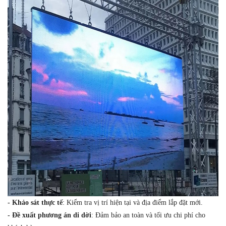
-
Khảo sát thực tế
: Kiểm tra vị trí hiện tại và địa điểm lắp đặt mới.
-
Đề xuất phương án di dời
: Đảm bảo an toàn và tối ưu chi phí cho