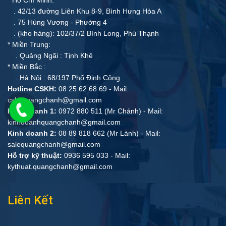
* Hồ Chí Minh:
. 42/13 đường Liên Khu 8-9, Bình Hưng Hòa A
. 75 Hùng Vương - Phường 4
. (kho hàng): 102/37/2 Bình Long, Phú Thạnh
* Miền Trung:
. Quảng Ngãi : Tịnh Khê
* Miền Bắc :
. Hà Nội : 68/197 Phố Định Công
Hotline CSKH:
08 25 62 68 69 - Mail:
cskhquangchanh@gmail.com
Kinh doanh 1:
0972 880 511 (Mr Chánh) - Mail:
kinhdoanhquangchanh@gmail.com
Kinh doanh 2:
08 89 818 662 (Mr Lành) - Mail:
salequangchanh@gmail.com
Hỗ trợ kỹ thuật:
0936 595 033 - Mail:
kythuat.quangchanh@gmail.com
Liên Kết