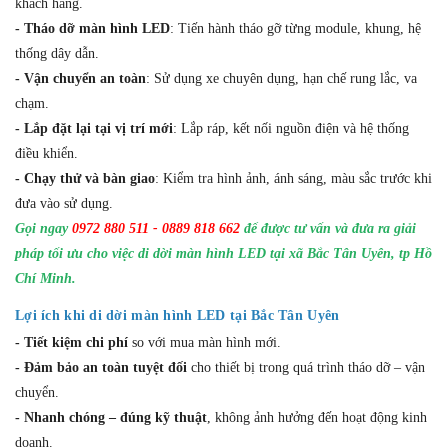
khách hàng.
-
Tháo dỡ màn hình LED
: Tiến hành tháo gỡ từng module, khung, hệ
thống dây dẫn.
-
Vận chuyển an toàn
: Sử dụng xe chuyên dụng, hạn chế rung lắc, va
chạm.
-
Lắp đặt lại tại vị trí mới
: Lắp ráp, kết nối nguồn điện và hệ thống
điều khiển.
-
Chạy thử và bàn giao
: Kiểm tra hình ảnh, ánh sáng, màu sắc trước khi
đưa vào sử dụng.
Gọi ngay
0972 880 511 - 0889 818 662
để được tư vấn và đưa ra giải
pháp tối ưu cho việc di dời màn hình LED tại xã Bắc Tân Uyên, tp Hồ
Chí Minh.
Lợi ích khi di dời màn hình LED tại Bắc Tân Uyên
- Tiết kiệm chi phí
so với mua màn hình mới.
-
Đảm bảo an toàn tuyệt đối
cho thiết bị trong quá trình tháo dỡ – vận
chuyển.
-
Nhanh chóng – đúng kỹ thuật
, không ảnh hưởng đến hoạt động kinh
doanh.