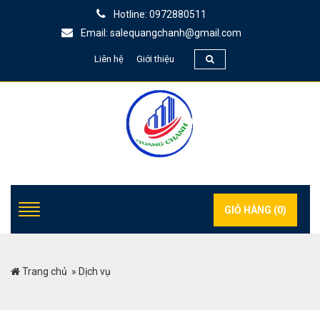
Hotline: 0972880511
Email: salequangchanh@gmail.com
Liên hệ
Giới thiệu
GIỎ HÀNG (
0
)
Trang chủ
»
Dịch vụ