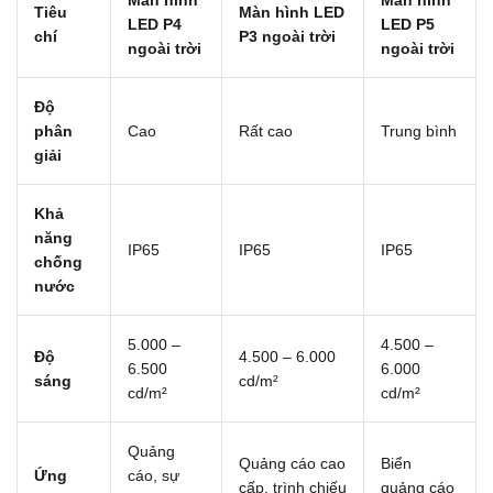
Màn hình
Màn hình
Tiêu
Màn hình LED
LED P4
LED P5
chí
P3 ngoài trời
ngoài trời
ngoài trời
Độ
phân
Cao
Rất cao
Trung bình
giải
Khả
năng
IP65
IP65
IP65
chống
nước
5.000 –
4.500 –
Độ
4.500 – 6.000
6.500
6.000
sáng
cd/m²
cd/m²
cd/m²
Quảng
Quảng cáo cao
Biển
Ứng
cáo, sự
cấp, trình chiếu
quảng cáo