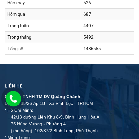
Hôm nay
526
Hôm qua
687
Trong tuần
4407
Trong tháng
5492
Tổng số
1486555
LIÊN HỆ
Công ty TNHH TM DV Quảng Chánh
Địa chỉ: B5/26 Ấp 1B - Xã Vĩnh Lộc - TP.HCM
* Hồ Chí Minh:
. 42/13 đường Liên Khu 8-9, Bình Hưng Hòa A
. 75 Hùng Vương - Phường 4
. (kho hàng): 102/37/2 Bình Long, Phú Thạnh
* Miền Trung: