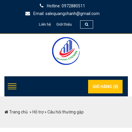
Hotline: 0972880511
Email: salequangchanh@gmail.com
Liên hệ
Giới thiệu
GIỎ HÀNG (
0
)
Trang chủ
»
Hỗ trợ
»
Câu hỏi thường gặp