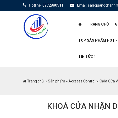
Hotline: 0972880511
Email: salequangchanh
TRANG CHỦ
G
TOP SẢN PHẨM HOT
TIN TỨC
Trang chủ
»
Sản phẩm
»
Accsess Control
»
Khóa Cửa V
KHOÁ CỬA NHẬN D