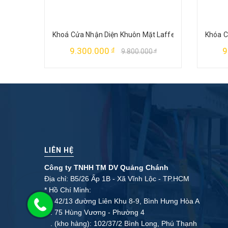
Khoá Cửa Nhận Diện Khuôn Mặt Laffer FD02
Khóa C
9.300.000
9
đ
9.800.000
đ
LIÊN HỆ
Công ty TNHH TM DV Quảng Chánh
Địa chỉ: B5/26 Ấp 1B - Xã Vĩnh Lộc - TP.HCM
* Hồ Chí Minh:
. 42/13 đường Liên Khu 8-9, Bình Hưng Hòa A
. 75 Hùng Vương - Phường 4
. (kho hàng): 102/37/2 Bình Long, Phú Thạnh