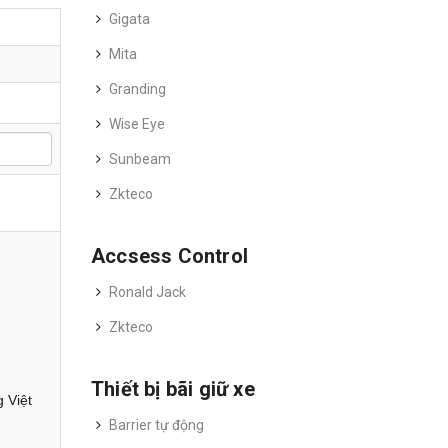
Gigata
Mita
Granding
Wise Eye
Sunbeam
Zkteco
Accsess Control
Ronald Jack
Zkteco
Thiết bị bãi giữ xe
 Việt
Barrier tự động