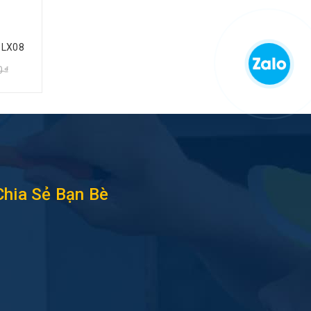
 LX08
0
đ
Chia Sẻ Bạn Bè