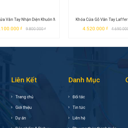
ửa Vân Tay Nhận Diện Khuôn Mặt Laffer FD06
Khóa Cửa Gỗ Vân Tay Laffer
.100.000
4.520.000
đ
đ
9.800.000
4.690.00
đ
Liên Kết
Danh Mục
Trang chủ
Đối tác
Giới thiệu
Tin tức
Dự án
Liên hệ