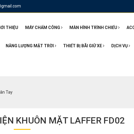
@gmail.com
IỚI THIỆU
MÁY CHẤM CÔNG
MÀN HÌNH TRÌNH CHIẾU
AC
NĂNG LƯỢNG MẶT TRỜI
THIẾT BỊ BÃI GIỮ XE
DỊCH VỤ
ân Tay
IỆN KHUÔN MẶT LAFFER FD02